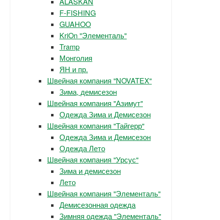
ALASKAN
F-FISHING
GUAHOO
KriOn "Элементаль"
Tramp
Монголия
ЯН и пр.
Швейная компания "NOVATEX"
Зима, демисезон
Швейная компания "Азимут"
Одежда Зима и Демисезон
Швейная компания "Тайгерр"
Одежда Зима и Демисезон
Одежда Лето
Швейная компания "Урсус"
Зима и демисезон
Лето
Швейная компания "Элементаль"
Демисезонная одежда
Зимняя одежда "Элементаль"