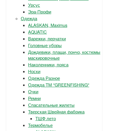
Урсус
Эра-Профи
Одежда
ALASKAN, Maximus
AQUATIC
Варежки, перчатки
Головные уборы
Дождевики, плащи, пончо, костюмы
маскировочные
Наколенники, пояса
Носки
Одежда Разное
Одежда ТМ "GREENFISHING"
Очки
Ремни
Спасательные жилеты
Тверская Швейная фабрика
ТШФ лето
Термобелье