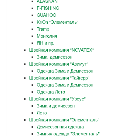
ALASKAN
F-FISHING
GUAHOO
KriOn "Элементаль"
Tramp
Монголия
ЯН и пр.
Швейная компания "NOVATEX"
Зима, демисезон
Швейная компания "Азимут"
Одежда Зима и Демисезон
Швейная компания "Тайгерр"
Одежда Зима и Демисезон
Одежда Лето
Швейная компания "Урсус"
Зима и демисезон
Лето
Швейная компания "Элементаль"
Демисезонная одежда
Зимняя одежда "Элементаль"