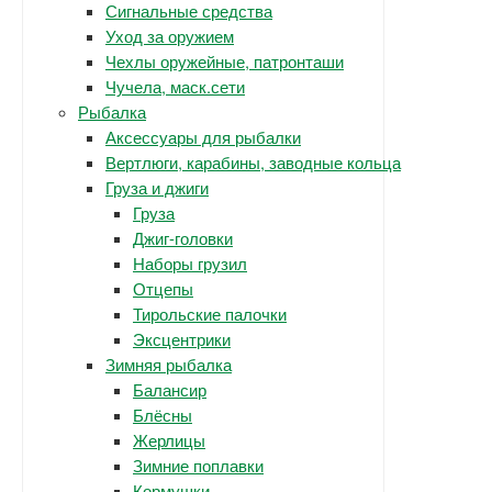
Сигнальные средства
Уход за оружием
Чехлы оружейные, патронташи
Чучела, маск.сети
Рыбалка
Аксессуары для рыбалки
Вертлюги, карабины, заводные кольца
Груза и джиги
Груза
Джиг-головки
Наборы грузил
Отцепы
Тирольские палочки
Эксцентрики
Зимняя рыбалка
Балансир
Блёсны
Жерлицы
Зимние поплавки
Кормушки