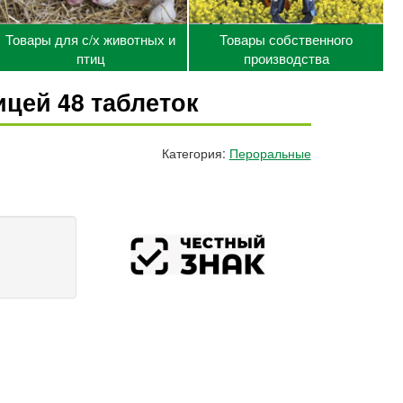
Товары для с/х животных и
Товары собственного
птиц
производства
ицей 48 таблеток
Категория:
Пероральные