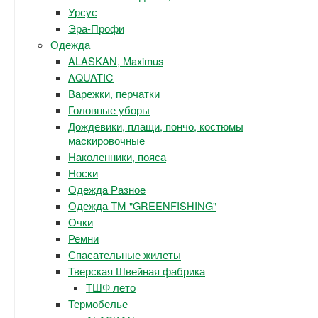
Урсус
Эра-Профи
Одежда
ALASKAN, Maximus
AQUATIC
Варежки, перчатки
Головные уборы
Дождевики, плащи, пончо, костюмы
маскировочные
Наколенники, пояса
Носки
Одежда Разное
Одежда ТМ "GREENFISHING"
Очки
Ремни
Спасательные жилеты
Тверская Швейная фабрика
ТШФ лето
Термобелье