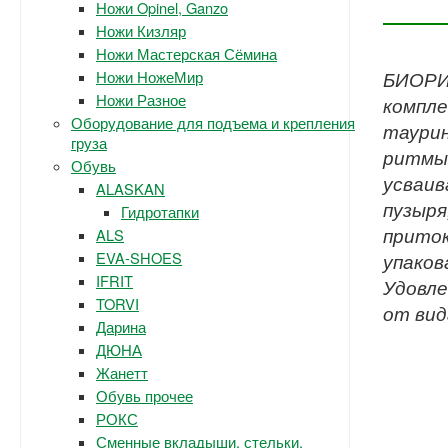
Ножи Opinel, Ganzo
Ножи Кизляр
Ножи Мастерская Сёмина
Ножи НожеМир
БИОРИТ
Ножи Разное
компле
Оборудование для подъема и крепления
таурин
груза
ритмы 
Обувь
усваив
ALASKAN
пузыря
Гидротапки
приток
ALS
EVA-SHOES
упаков
IFRIT
Удовле
TORVI
от вид
Дарина
ДЮНА
Жанетт
Обувь прочее
РОКС
Сменные вкладыши, стельки.