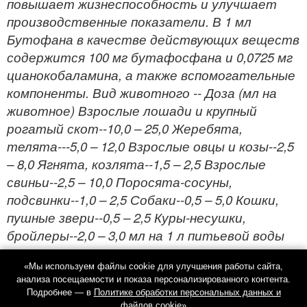
повышает жизнеспособность и улучшает
производственные показатели. В 1 мл
Бутофана в качестве действующих веществ
содержится 100 мг бутафосфана и 0,0725 мг
цианокобаламина, а также вспомогательные
компоненты. Вид животного -- Доза (мл на
животное) Взрослые лошади и крупный
рогатый скот--10,0 – 25,0 Жеребята,
телята---5,0 – 12,0 Взрослые овцы и козы--2,5
– 8,0 Ягнята, козлята--1,5 – 2,5 Взрослые
свиньи--2,5 – 10,0 Поросята-сосуны,
подсвинки--1,0 – 2,5 Собаки--0,5 – 5,0 Кошки,
пушные звери--0,5 – 2,5 Куры-несушки,
бройлеры--2,0 – 3,0 мл на 1 л питьевой воды
«Мы используем файлы cookie для улучшения работы сайта,
анализа посещаемости и показа персонализированного контента.
Подробнее — в
Политике обработки персональных данных и
файлов cookie
»