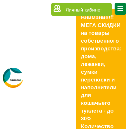
Личный кабинет
Внимание!!!
МЕГА СКИДКИ
на товары
собственного
производства:
дома,
лежанки,
сумки
переноски и
наполнители
для
кошачьего
туалета - до
30%
Количество