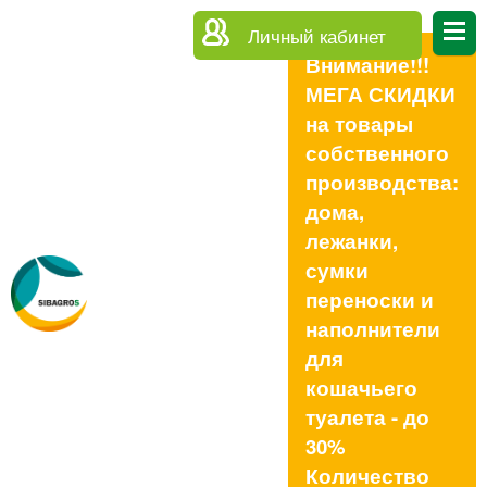
Личный кабинет
Внимание!!!
МЕГА СКИДКИ
на товары
собственного
производства:
дома,
лежанки,
сумки
переноски и
наполнители
для
кошачьего
туалета - до
30%
Количество