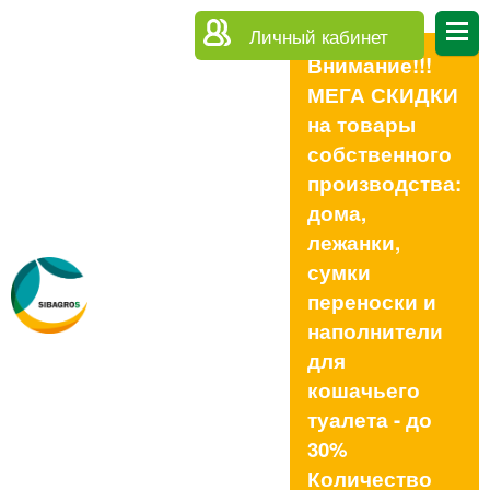
Личный кабинет
Внимание!!!
МЕГА СКИДКИ
на товары
собственного
производства:
дома,
лежанки,
сумки
переноски и
наполнители
для
кошачьего
туалета - до
30%
Количество