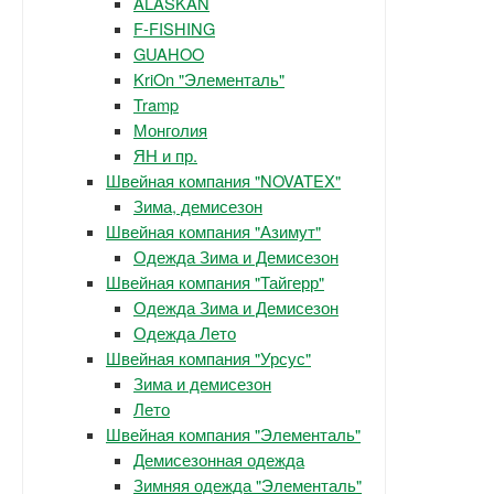
ALASKAN
F-FISHING
GUAHOO
KriOn "Элементаль"
Tramp
Монголия
ЯН и пр.
Швейная компания "NOVATEX"
Зима, демисезон
Швейная компания "Азимут"
Одежда Зима и Демисезон
Швейная компания "Тайгерр"
Одежда Зима и Демисезон
Одежда Лето
Швейная компания "Урсус"
Зима и демисезон
Лето
Швейная компания "Элементаль"
Демисезонная одежда
Зимняя одежда "Элементаль"