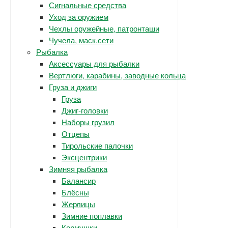
Сигнальные средства
Уход за оружием
Чехлы оружейные, патронташи
Чучела, маск.сети
Рыбалка
Аксессуары для рыбалки
Вертлюги, карабины, заводные кольца
Груза и джиги
Груза
Джиг-головки
Наборы грузил
Отцепы
Тирольские палочки
Эксцентрики
Зимняя рыбалка
Балансир
Блёсны
Жерлицы
Зимние поплавки
Кормушки