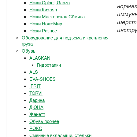
Ножи Opinel, Ganzo
нормал
Ножи Кизляр
иммунн
Ножи Мастерская Сёмина
шерсти
Ножи НожеМир
инстру
Ножи Разное
Оборудование для подъема и крепления
груза
Обувь
ALASKAN
Гидротапки
ALS
EVA-SHOES
IFRIT
TORVI
Дарина
ДЮНА
Жанетт
Обувь прочее
РОКС
Сменные вкладыши, стельки.