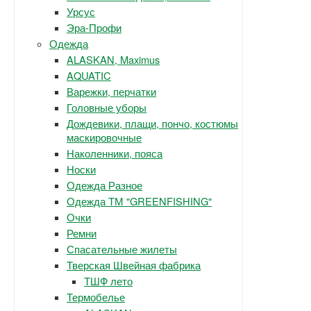
Урсус
Эра-Профи
Одежда
ALASKAN, Maximus
AQUATIC
Варежки, перчатки
Головные уборы
Дождевики, плащи, пончо, костюмы
маскировочные
Наколенники, пояса
Носки
Одежда Разное
Одежда ТМ "GREENFISHING"
Очки
Ремни
Спасательные жилеты
Тверская Швейная фабрика
ТШФ лето
Термобелье