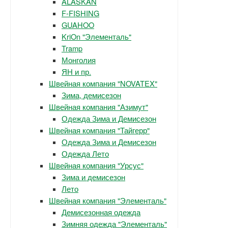
ALASKAN
F-FISHING
GUAHOO
KriOn "Элементаль"
Tramp
Монголия
ЯН и пр.
Швейная компания "NOVATEX"
Зима, демисезон
Швейная компания "Азимут"
Одежда Зима и Демисезон
Швейная компания "Тайгерр"
Одежда Зима и Демисезон
Одежда Лето
Швейная компания "Урсус"
Зима и демисезон
Лето
Швейная компания "Элементаль"
Демисезонная одежда
Зимняя одежда "Элементаль"