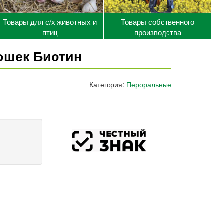
Товары для с/х животных и
Товары собственного
птиц
производства
ошек Биотин
Категория:
Пероральные