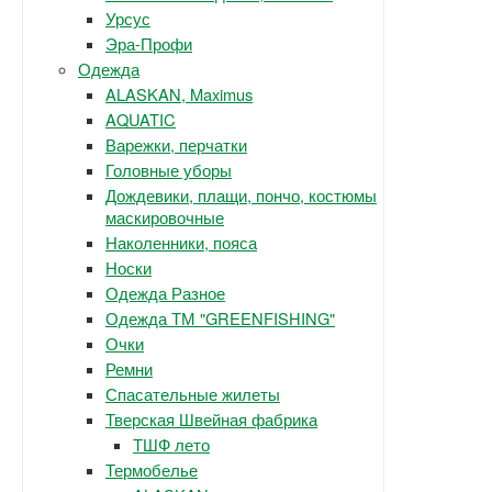
Урсус
Эра-Профи
Одежда
ALASKAN, Maximus
AQUATIC
Варежки, перчатки
Головные уборы
Дождевики, плащи, пончо, костюмы
маскировочные
Наколенники, пояса
Носки
Одежда Разное
Одежда ТМ "GREENFISHING"
Очки
Ремни
Спасательные жилеты
Тверская Швейная фабрика
ТШФ лето
Термобелье