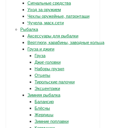
Сигнальные средства
Уход за оружием
Чехлы оружейные, патронташи
Чучела, маск.сети
Рыбалка
Аксессуары для рыбалки
Вертлюги, карабины, заводные кольца
Груза и джиги
Груза
Джиг-головки
Наборы грузил
Отцепы
Тирольские палочки
Эксцентрики
Зимняя рыбалка
Балансир
Блёсны
Жерлицы
Зимние поплавки
Кормушки