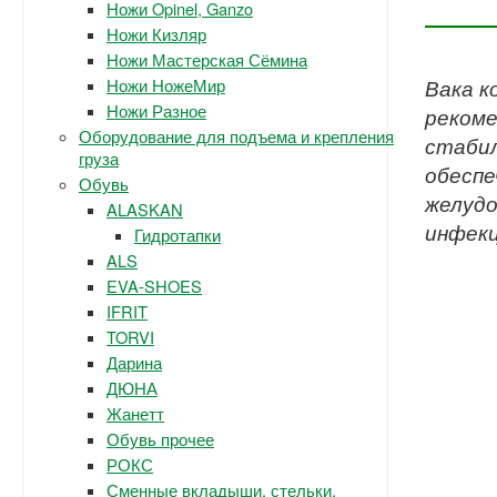
Ножи Opinel, Ganzo
Ножи Кизляр
Ножи Мастерская Сёмина
Ножи НожеМир
Вака к
Ножи Разное
рекоме
Оборудование для подъема и крепления
стабил
груза
обеспе
Обувь
желудо
ALASKAN
инфекц
Гидротапки
ALS
EVA-SHOES
IFRIT
TORVI
Дарина
ДЮНА
Жанетт
Обувь прочее
РОКС
Сменные вкладыши, стельки.