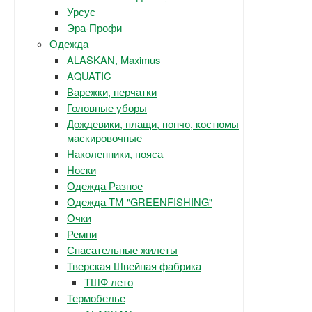
Урсус
Эра-Профи
Одежда
ALASKAN, Maximus
AQUATIC
Варежки, перчатки
Головные уборы
Дождевики, плащи, пончо, костюмы
маскировочные
Наколенники, пояса
Носки
Одежда Разное
Одежда ТМ "GREENFISHING"
Очки
Ремни
Спасательные жилеты
Тверская Швейная фабрика
ТШФ лето
Термобелье