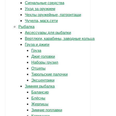
Сигнальные средства
Уход за оружием
Чехлы оружейные, патронташи
Чучела, маск.сети
Рыбалка
Аксессуары для рыбалки
Вертлюги, карабины, заводные кольца
Груза и джиги
Груза
Джиг-головки
Наборы грузил
Отцепы
Тирольские палочки
Эксцентрики
Зимняя рыбалка
Балансир
Блёсны
Жерлицы
Зимние поплавки
Кормушки