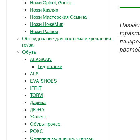
Ножи Opinel, Ganzo
Ножи Кизляр
Ножи Мастерская Сёмина
Ножи НожеМир
Назнач
Ножи Разное
тракта
Оборудование для подъема и крепления
панкре
груза
рвотой
Обувь
ALASKAN
Гидротапки
ALS
EVA-SHOES
IFRIT
TORVI
Дарина
ДЮНА
Жанетт
Обувь прочее
РОКС
Сменные вкладыши, стельки.