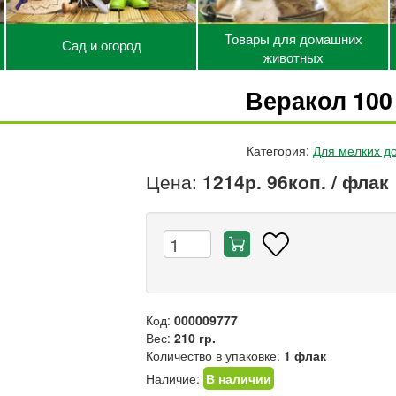
Товары для домашних
Сад и огород
животных
Веракол 100
Категория:
Для мелких д
Цена:
1214р. 96коп.
/ флак
Код:
000009777
Вес:
210 гр.
Количество в упаковке:
1 флак
Наличие:
В наличии