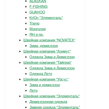
ALASKAN
F-FISHING
GUAHOO
KriOn "Элементаль"
Tramp
Монголия
ЯН и пр.
Швейная компания "NOVATEX"
Зима, демисезон
Швейная компания "Азимут"
Одежда Зима и Демисезон
Швейная компания "Тайгерр"
Одежда Зима и Демисезон
Одежда Лето
Швейная компания "Урсус"
Зима и демисезон
Лето
Швейная компания "Элементаль"
Демисезонная одежда
Зимняя одежда "Элементаль"