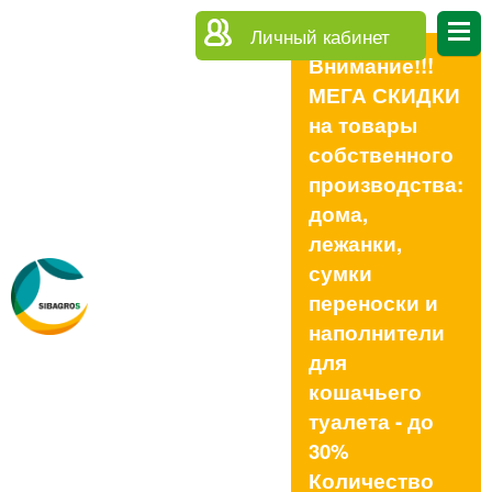
Личный кабинет
Внимание!!!
МЕГА СКИДКИ
на товары
собственного
производства:
дома,
лежанки,
сумки
переноски и
наполнители
для
кошачьего
туалета - до
30%
Количество