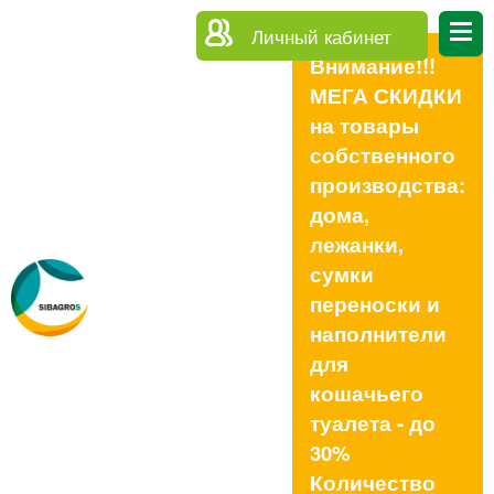
Личный кабинет
Внимание!!!
МЕГА СКИДКИ
на товары
собственного
производства:
дома,
лежанки,
сумки
переноски и
наполнители
для
кошачьего
туалета - до
30%
Количество