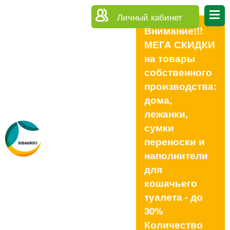
Личный кабинет
Внимание!!!
МЕГА СКИДКИ
на товары
собственного
производства:
дома,
лежанки,
сумки
переноски и
наполнители
для
кошачьего
туалета - до
30%
Количество