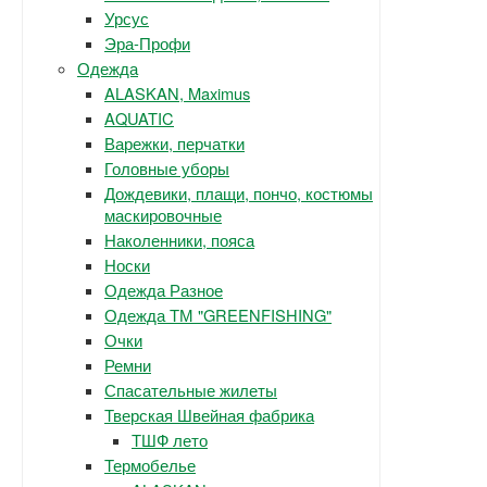
Урсус
Эра-Профи
Одежда
ALASKAN, Maximus
AQUATIC
Варежки, перчатки
Головные уборы
Дождевики, плащи, пончо, костюмы
маскировочные
Наколенники, пояса
Носки
Одежда Разное
Одежда ТМ "GREENFISHING"
Очки
Ремни
Спасательные жилеты
Тверская Швейная фабрика
ТШФ лето
Термобелье