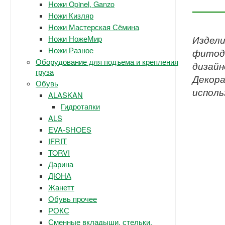
Ножи Opinel, Ganzo
Ножи Кизляр
Ножи Мастерская Сёмина
Ножи НожеМир
Издели
Ножи Разное
фитоди
Оборудование для подъема и крепления
дизайн
груза
Декора
Обувь
исполь
ALASKAN
Гидротапки
ALS
EVA-SHOES
IFRIT
TORVI
Дарина
ДЮНА
Жанетт
Обувь прочее
РОКС
Сменные вкладыши, стельки.