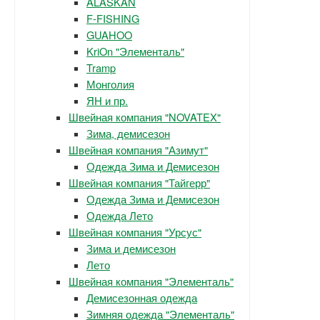
ALASKAN
F-FISHING
GUAHOO
KriOn "Элементаль"
Tramp
Монголия
ЯН и пр.
Швейная компания "NOVATEX"
Зима, демисезон
Швейная компания "Азимут"
Одежда Зима и Демисезон
Швейная компания "Тайгерр"
Одежда Зима и Демисезон
Одежда Лето
Швейная компания "Урсус"
Зима и демисезон
Лето
Швейная компания "Элементаль"
Демисезонная одежда
Зимняя одежда "Элементаль"