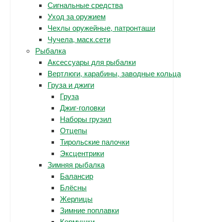
Сигнальные средства
Уход за оружием
Чехлы оружейные, патронташи
Чучела, маск.сети
Рыбалка
Аксессуары для рыбалки
Вертлюги, карабины, заводные кольца
Груза и джиги
Груза
Джиг-головки
Наборы грузил
Отцепы
Тирольские палочки
Эксцентрики
Зимняя рыбалка
Балансир
Блёсны
Жерлицы
Зимние поплавки
Кормушки