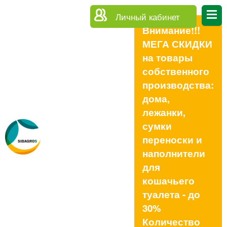
Личный кабинет
Внимание!!!
МЕГА СКИДКИ
на товары
собственного
производства:
дома,
лежанки,
сумки
переноски и
наполнители
для
кошачьего
туалета - до
30%
Количество