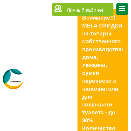
Личный кабинет
Внимание!!!
МЕГА СКИДКИ
на товары
собственного
производства:
дома,
лежанки,
сумки
переноски и
наполнители
для
кошачьего
туалета - до
30%
Количество