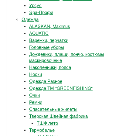
Урсус
Эра-Профи
Одежда
ALASKAN, Maximus
AQUATIC
Варежки, перчатки
Головные уборы
Дождевики, плащи, пончо, костюмы
маскировочные
Наколенники, пояса
Носки
Одежда Разное
Одежда ТМ "GREENFISHING"
Очки
Ремни
Спасательные жилеты
Тверская Швейная фабрика
ТШФ лето
Термобелье