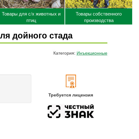
Товары для с/х животных и
Товары собственного
птиц
производства
для дойного стада
Категория:
Инъекционные
Требуется лицензия