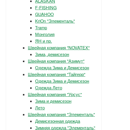
ALASKAN
F-FISHING
GUAHOO
KriOn "Элементаль"
Tramp
Монголия
ЯН и пр.
Швейная компания "NOVATEX"
Зима, демисезон
Швейная компания "Азимут"
Одежда Зима и Демисезон
Швейная компания "Тайгерр"
Одежда Зима и Демисезон
Одежда Лето
Швейная компания "Урсус"
Зима и демисезон
Лето
Швейная компания "Элементаль"
Демисезонная одежда
Зимняя одежда "Элементаль"