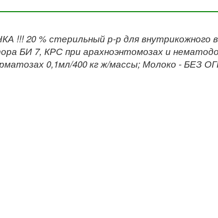
А !!! 20 % стерильный р-р для внутрикожного 
ора БИ 7, КРС при арахноэнтомозах и нематодоза
рматозах 0,1мл/400 кг ж/массы; Молоко - БЕЗ О