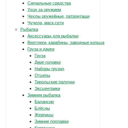
Сигнальные средства
Уход за оружием
Чехлы оружейные, патронташи
Чучела, маск.сети
Рыбалка
Аксессуары для рыбалки
Вертлюги, карабины, заводные кольца
Груза и джиги
Груза
Джиг-головки
Наборы грузил
Отцепы
Тирольские палочки
Эксцентрики
Зимняя рыбалка
Балансир
Блёсны
Жерлицы
Зимние поплавки
Кормушки