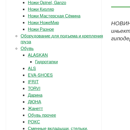
Ножи Opinel, Ganzo
Ножи Кизляр
Ножи Мастерская Сёмина
Ножи НожеМир
НОВИНК
Ножи Разное
иньект
Оборудование для подъема и крепления
гиподе
груза
Обувь
ALASKAN
Гидротапки
ALS
EVA-SHOES
IFRIT
TORVI
Дарина
ДЮНА
Жанетт
Обувь прочее
РОКС
Сменные вкладыши, стельки.