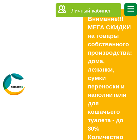
Личный кабинет
Внимание!!!
МЕГА СКИДКИ
на товары
собственного
производства:
дома,
лежанки,
сумки
переноски и
наполнители
для
кошачьего
туалета - до
30%
Количество