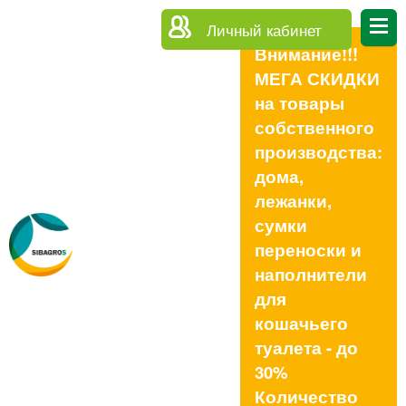
Личный кабинет
Внимание!!!
МЕГА СКИДКИ
на товары
собственного
производства:
дома,
лежанки,
сумки
переноски и
наполнители
для
кошачьего
туалета - до
30%
Количество