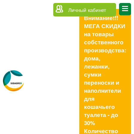
Личный кабинет
Внимание!!!
МЕГА СКИДКИ
на товары
собственного
производства:
дома,
лежанки,
сумки
переноски и
наполнители
для
кошачьего
туалета - до
30%
Количество