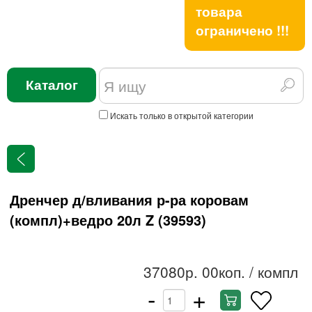
товара
ограничено !!!
Каталог
Искать только в открытой категории
Дренчер д/вливания р-ра коровам
(компл)+ведро 20л Z (39593)
37080р. 00коп.
/ компл
-
+