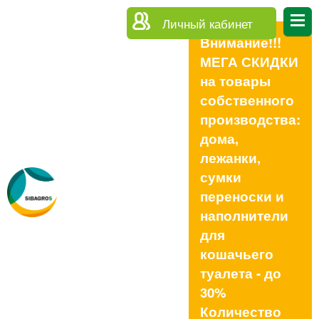
Личный кабинет
Внимание!!!
МЕГА СКИДКИ
на товары
собственного
производства:
дома,
лежанки,
сумки
переноски и
наполнители
для
кошачьего
туалета - до
30%
Количество