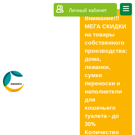
Личный кабинет
Внимание!!!
МЕГА СКИДКИ
на товары
собственного
производства:
дома,
лежанки,
сумки
переноски и
наполнители
для
кошачьего
туалета - до
30%
Количество