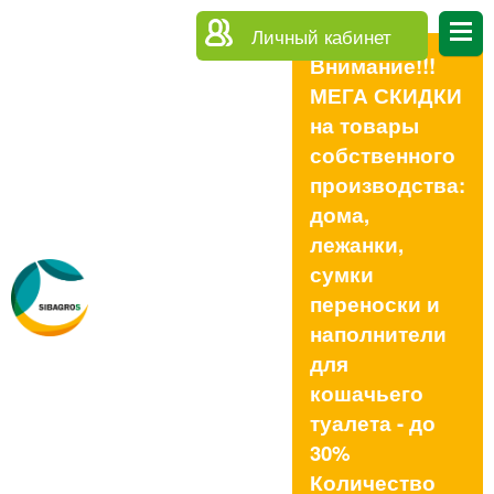
Личный кабинет
Внимание!!!
МЕГА СКИДКИ
на товары
собственного
производства:
дома,
лежанки,
сумки
переноски и
наполнители
для
кошачьего
туалета - до
30%
Количество