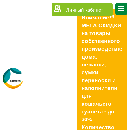
Личный кабинет
Внимание!!!
МЕГА СКИДКИ
на товары
собственного
производства:
дома,
лежанки,
сумки
переноски и
наполнители
для
кошачьего
туалета - до
30%
Количество