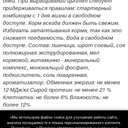
дней. При выращивании цыплят следует
придерживаться правилам: стартерный
комбикорм с 1 дня жизни в свободном
доступе. Корм всегда должен быть свежим.
Избегать затаптывания корма, так как это
снижает поедаемость. Вода в свободном
доступе. Состав: пшеница, шрот соевый, соя
полножирная экструдированная, мел
кормовой, витаминно - минеральный
комплекс, монокальций фосфат,
подкислитель, соль поваренная,
ароматизатор. Обменная энергия: не менее
12 МДж/кг Сырой протеин: не менее 21 %
Клетчатка: не более 6% Влажность: не
более 12%
«Мы используем файлы cookie для улучшения работы сайта,
анализа посещаемости и показа персонализированного контента.