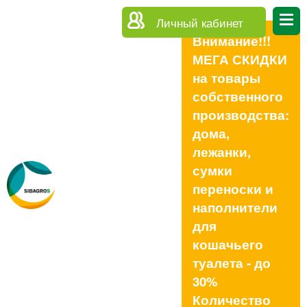
Личный кабинет
Внимание!!!
МЕГА СКИДКИ
на товары
собственного
производства:
дома,
лежанки,
сумки
переноски и
наполнители
для
кошачьего
туалета - до
30%
Количество