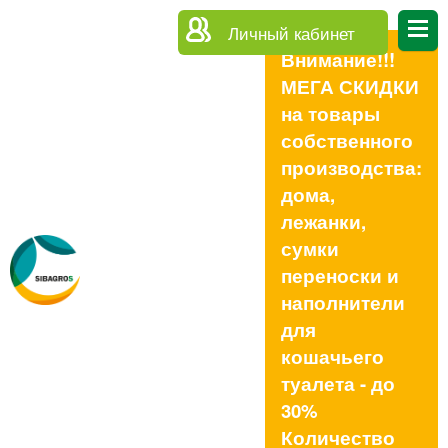
Личный кабинет
Внимание!!!
МЕГА СКИДКИ
на товары
собственного
производства:
дома,
лежанки,
сумки
переноски и
наполнители
для
кошачьего
туалета - до
30%
Количество