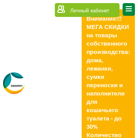
Личный кабинет
Внимание!!!
МЕГА СКИДКИ
на товары
собственного
производства:
дома,
лежанки,
сумки
переноски и
наполнители
для
кошачьего
туалета - до
30%
Количество