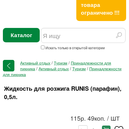
товара
ограничено !!!
Каталог
Искать только в открытой категории
Активный отдых
/
Туризм
/
Принадлежности для
пикника
/
Активный отдых
/
Туризм
/
Принадлежности
для пикника
Жидкость для розжига RUNIS (парафин),
0,5л.
115р. 49коп.
/ ШТ
-
+