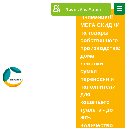
Личный кабинет
Внимание!!!
МЕГА СКИДКИ
на товары
собственного
производства:
дома,
лежанки,
сумки
переноски и
наполнители
для
кошачьего
туалета - до
30%
Количество