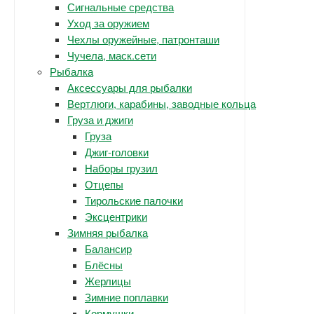
Сигнальные средства
Уход за оружием
Чехлы оружейные, патронташи
Чучела, маск.сети
Рыбалка
Аксессуары для рыбалки
Вертлюги, карабины, заводные кольца
Груза и джиги
Груза
Джиг-головки
Наборы грузил
Отцепы
Тирольские палочки
Эксцентрики
Зимняя рыбалка
Балансир
Блёсны
Жерлицы
Зимние поплавки
Кормушки