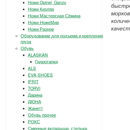
Ножи Opinel, Ganzo
быстре
Ножи Кизляр
морков
Ножи Мастерская Сёмина
количе
Ножи НожеМир
качест
Ножи Разное
Оборудование для подъема и крепления
груза
Обувь
ALASKAN
Гидротапки
ALS
EVA-SHOES
IFRIT
TORVI
Дарина
ДЮНА
Жанетт
Обувь прочее
РОКС
Сменные вкладыши, стельки.