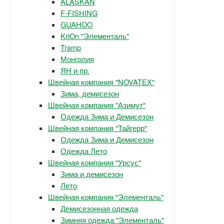
ALASKAN
F-FISHING
GUAHOO
KriOn "Элементаль"
Tramp
Монголия
ЯН и пр.
Швейная компания "NOVATEX"
Зима, демисезон
Швейная компания "Азимут"
Одежда Зима и Демисезон
Швейная компания "Тайгерр"
Одежда Зима и Демисезон
Одежда Лето
Швейная компания "Урсус"
Зима и демисезон
Лето
Швейная компания "Элементаль"
Демисезонная одежда
Зимняя одежда "Элементаль"