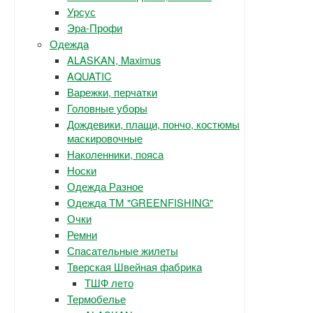
Урсус
Эра-Профи
Одежда
ALASKAN, Maximus
AQUATIC
Варежки, перчатки
Головные уборы
Дождевики, плащи, пончо, костюмы
маскировочные
Наколенники, пояса
Носки
Одежда Разное
Одежда ТМ "GREENFISHING"
Очки
Ремни
Спасательные жилеты
Тверская Швейная фабрика
ТШФ лето
Термобелье