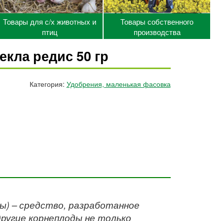
Товары для с/х животных и
Товары собственного
птиц
производства
екла редис 50 гр
Категория:
Удобрения, маленькая фасовка
ы) – средство, разработанное
 другие корнеплоды не только