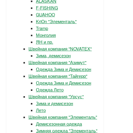
ALASKAN
F-FISHING
GUAHOO
KriOn "Элементаль"
Tramp
Монголия
ЯН и пр.
Швейная компания "NOVATEX"
Зима, демисезон
Швейная компания "Азимут"
Одежда Зима и Демисезон
Швейная компания "Тайгерр"
Одежда Зима и Демисезон
Одежда Лето
Швейная компания "Урсус"
Зима и демисезон
Лето
Швейная компания "Элементаль"
Демисезонная одежда
Зимняя одежда "Элементаль"