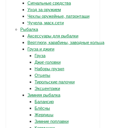
Сигнальные средства
Уход за оружием
Чехлы оружейные, патронташи
Чучела, маск.сети
Рыбалка
Аксессуары для рыбалки
Вертлюги, карабины, заводные кольца
Груза и джиги
Груза
Джиг-головки
Наборы грузил
Отцепы
Тирольские палочки
Эксцентрики
Зимняя рыбалка
Балансир
Блёсны
Жерлицы
Зимние поплавки
Кормушки