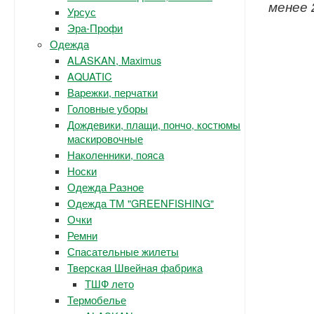
менее 
Урсус
Эра-Профи
Одежда
ALASKAN, Maximus
AQUATIC
Варежки, перчатки
Головные уборы
Дождевики, плащи, пончо, костюмы
маскировочные
Наколенники, пояса
Носки
Одежда Разное
Одежда ТМ "GREENFISHING"
Очки
Ремни
Спасательные жилеты
Тверская Швейная фабрика
ТШФ лето
Термобелье