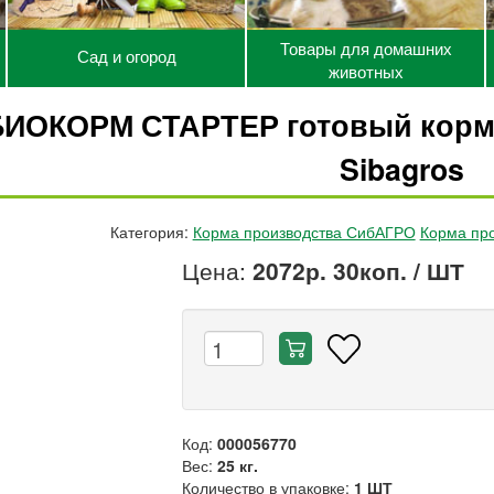
Товары для домашних
Сад и огород
животных
БИОКОРМ СТАРТЕР готовый корм 
Sibagros
Категория:
Корма производства СибАГРО
Корма пр
Цена:
2072р. 30коп.
/ ШТ
Код:
000056770
Вес:
25 кг.
Количество в упаковке:
1 ШТ