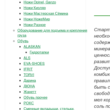
Ножи Opinel, Ganzo
Ножи Кизляр
Ножи Мастерская Сёмина
Ножи НожеМир
Ножи Разное
Старте
Оборудование для подъема и крепления
груза
необх
Обувь
содерж
ALASKAN
минера
Гидротапки
ценнос
ALS
развит
EVA-SHOES
Досту
IFRIT
комбик
TORVI
правил
Дарина
ДЮНА
быть с
Жанетт
свобод
Обувь прочее
мел ко
РОКС
соль п
Сменные вкладыши, стельки.