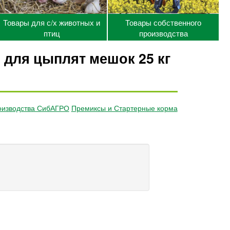
Товары для с/х животных и
Товары собственного
птиц
производства
для цыплят мешок 25 кг
оизводства СибАГРО
Премиксы и Стартерные корма