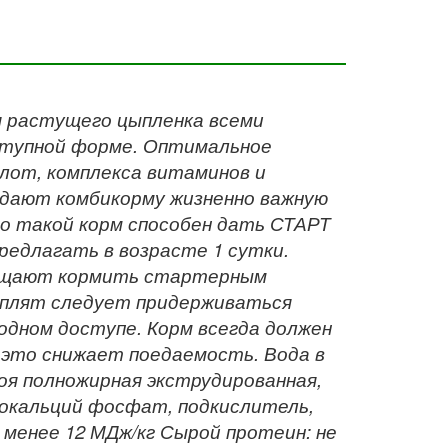
я растущего цыпленка всеми
тупной форме. Оптимальное
лот, комплекса витаминов и
идают комбикорму жизненно важную
о такой корм способен дать СТАРТ
едлагать в возрасте 1 сутки.
ращают кормить стартерным
ыплят следует придерживаться
бодном доступе. Корм всегда должен
 это снижает поедаемость. Вода в
оя полножирная экструдированная,
нокальций фосфат, подкислитель,
 менее 12 МДж/кг Сырой протеин: не