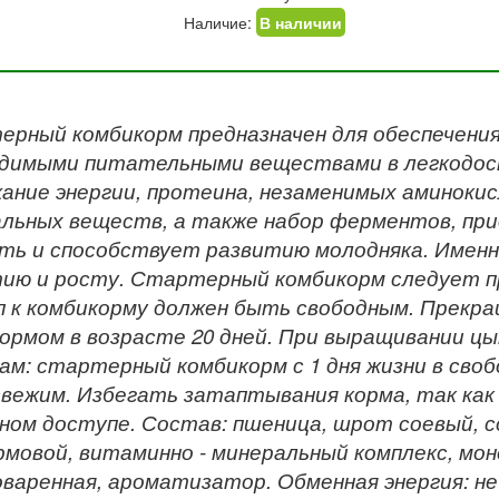
Наличие:
В наличии
рный комбикорм предназначен для обеспечени
одимыми питательными веществами в легкодос
ание энергии, протеина, незаменимых аминокис
льных веществ, а также набор ферментов, пр
ть и способствует развитию молодняка. Именн
ию и росту. Стартерный комбикорм следует пр
п к комбикорму должен быть свободным. Прек
ормом в возрасте 20 дней. При выращивании ц
ам: стартерный комбикорм с 1 дня жизни в сво
вежим. Избегать затаптывания корма, так как
ном доступе. Состав: пшеница, шрот соевый, с
рмовой, витаминно - минеральный комплекс, мо
оваренная, ароматизатор. Обменная энергия: не