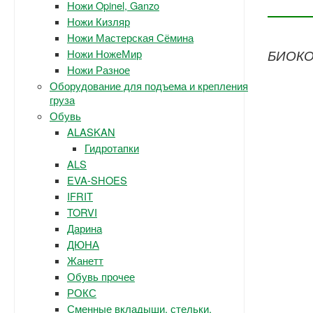
Ножи Opinel, Ganzo
Ножи Кизляр
Ножи Мастерская Сёмина
Ножи НожеМир
БИОКОР
Ножи Разное
Оборудование для подъема и крепления
груза
Обувь
ALASKAN
Гидротапки
ALS
EVA-SHOES
IFRIT
TORVI
Дарина
ДЮНА
Жанетт
Обувь прочее
РОКС
Сменные вкладыши, стельки.