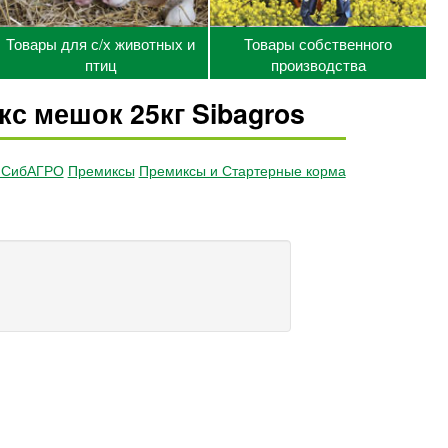
Товары для с/х животных и
Товары собственного
птиц
производства
 мешок 25кг Sibagros
а СибАГРО
Премиксы
Премиксы и Стартерные корма