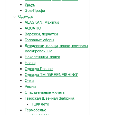
Урсус
Эра-Профи
Одежда
ALASKAN, Maximus
AQUATIC
Варежки, перчатки
Головные уборы
Дождевики, плащи, пончо, костюмы
маскировочные
Наколенники, пояса
Носки
Одежда Разное
Одежда ТМ "GREENFISHING"
Очки
Ремни
Спасательные жилеты
Тверская Швейная фабрика
ТШФ лето
Термобелье