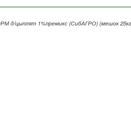
М д/цыплят 1%премикс (СибАГРО) (мешок 25кг