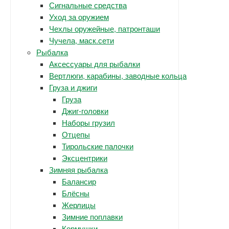
Сигнальные средства
Уход за оружием
Чехлы оружейные, патронташи
Чучела, маск.сети
Рыбалка
Аксессуары для рыбалки
Вертлюги, карабины, заводные кольца
Груза и джиги
Груза
Джиг-головки
Наборы грузил
Отцепы
Тирольские палочки
Эксцентрики
Зимняя рыбалка
Балансир
Блёсны
Жерлицы
Зимние поплавки
Кормушки