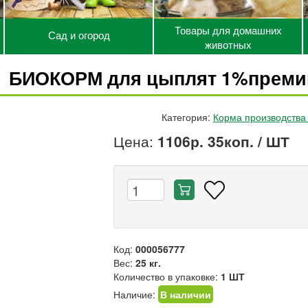
Товары для домашних
Сад и огород
животных
БИОКОРМ для цыплят 1%премикс
Категория:
Корма производств
Цена:
1106р. 35коп.
/ ШТ
Код:
000056777
Вес:
25 кг.
Количество в упаковке:
1 ШТ
Наличие:
В наличии