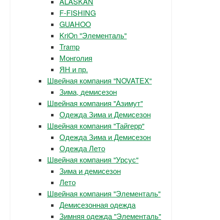
ALASKAN
F-FISHING
GUAHOO
KriOn "Элементаль"
Tramp
Монголия
ЯН и пр.
Швейная компания "NOVATEX"
Зима, демисезон
Швейная компания "Азимут"
Одежда Зима и Демисезон
Швейная компания "Тайгерр"
Одежда Зима и Демисезон
Одежда Лето
Швейная компания "Урсус"
Зима и демисезон
Лето
Швейная компания "Элементаль"
Демисезонная одежда
Зимняя одежда "Элементаль"