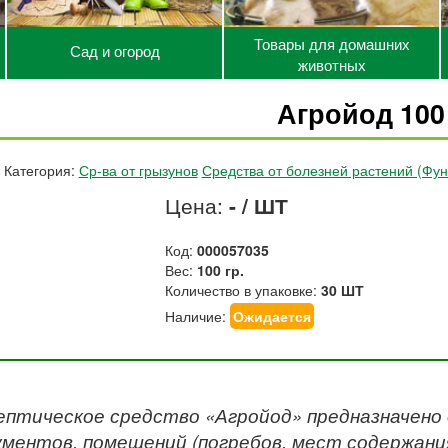
Товары для домашних
Сад и огород
животных
Агройод 100
Категория:
Ср-ва от грызунов
Средства от болезней растений (Фу
Цена:
- / ШТ
Код:
000057035
Вес:
100 гр.
Количество в упаковке:
30 ШТ
Наличие:
Ожидается
птическое средство «Агройод» предназначено 
ментов, помещений (погребов, мест содержани