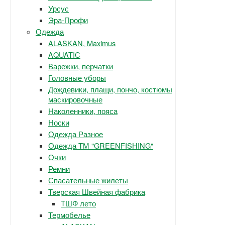
Урсус
Эра-Профи
Одежда
ALASKAN, Maximus
AQUATIC
Варежки, перчатки
Головные уборы
Дождевики, плащи, пончо, костюмы
маскировочные
Наколенники, пояса
Носки
Одежда Разное
Одежда ТМ "GREENFISHING"
Очки
Ремни
Спасательные жилеты
Тверская Швейная фабрика
ТШФ лето
Термобелье