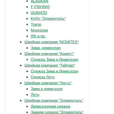
ALASKAN
F-FISHING
GUAHOO
KriOn "Элементаль"
Tramp
Монголия
ЯН и пр.
Швейная компания "NOVATEX"
Зима, демисезон
Швейная компания "Азимут"
Одежда Зима и Демисезон
Швейная компания "Тайгерр"
Одежда Зима и Демисезон
Одежда Лето
Швейная компания "Урсус"
Зима и демисезон
Лето
Швейная компания "Элементаль"
Демисезонная одежда
Зимняя одежда "Элементаль"