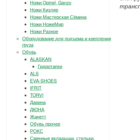
Ножи Opinel, Ganzo
транс
Ножи Кизляр
Ножи Мастерская Сёмина
Ножи НожеМир
Ножи Разное
Оборудование для подъема и крепления
груза
Обувь
ALASKAN
Гидротапки
ALS
EVA-SHOES
IFRIT
TORVI
Дарина
ДЮНА
Жанетт
Обувь прочее
РОКС
Сменные вкладыши, стельки.