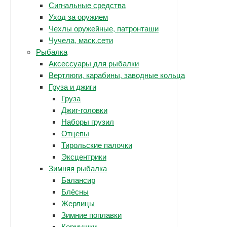
Сигнальные средства
Уход за оружием
Чехлы оружейные, патронташи
Чучела, маск.сети
Рыбалка
Аксессуары для рыбалки
Вертлюги, карабины, заводные кольца
Груза и джиги
Груза
Джиг-головки
Наборы грузил
Отцепы
Тирольские палочки
Эксцентрики
Зимняя рыбалка
Балансир
Блёсны
Жерлицы
Зимние поплавки
Кормушки