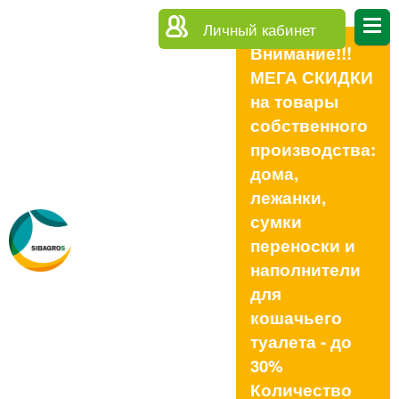
Личный кабинет
Внимание!!!
МЕГА СКИДКИ
на товары
собственного
производства:
дома,
лежанки,
сумки
переноски и
наполнители
для
кошачьего
туалета - до
30%
Количество