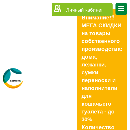
Личный кабинет
Внимание!!!
МЕГА СКИДКИ
на товары
собственного
производства:
дома,
лежанки,
сумки
переноски и
наполнители
для
кошачьего
туалета - до
30%
Количество