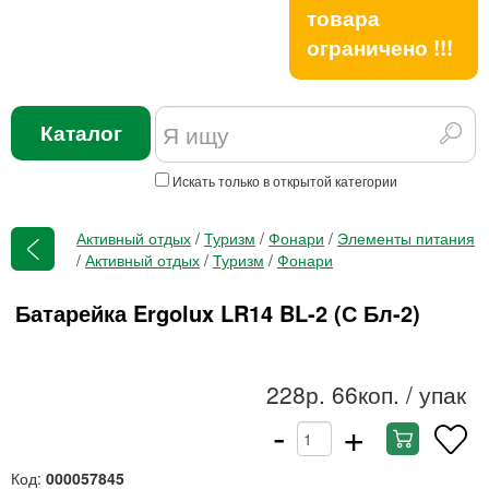
товара
ограничено !!!
Каталог
Искать только в открытой категории
Активный отдых
/
Туризм
/
Фонари
/
Элементы питания
/
Активный отдых
/
Туризм
/
Фонари
Батарейка Ergolux LR14 BL-2 (С Бл-2)
228р. 66коп.
/ упак
-
+
Код:
000057845