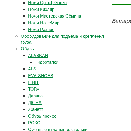
Ножи Opinel, Ganzo
Ножи Кизляр
Ножи Мастерская Сёмина
Батаре
Ножи НожеМир
Ножи Разное
Оборудование для подъема и крепления
груза
Обувь
ALASKAN
Гидротапки
ALS
EVA-SHOES
IFRIT
TORVI
Дарина
ДЮНА
Жанетт
Обувь прочее
РОКС
Сменные вкладыши, стельки.