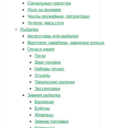
Сигнальные средства
Уход за оружием
Чехлы оружейные, патронташи
Чучела, маск.сети
Рыбалка
Аксессуары для рыбалки
Вертлюги, карабины, заводные кольца
Груза и джиги
Груза
Джиг-головки
Наборы грузил
Отцепы
Тирольские палочки
Эксцентрики
Зимняя рыбалка
Балансир
Блёсны
Жерлицы
Зимние поплавки
Кормушки