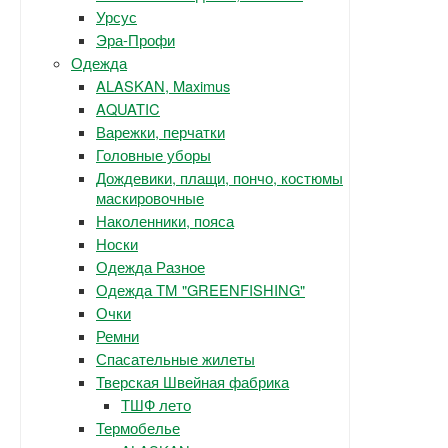
Урсус
Эра-Профи
Одежда
ALASKAN, Maximus
AQUATIC
Варежки, перчатки
Головные уборы
Дождевики, плащи, пончо, костюмы
маскировочные
Наколенники, пояса
Носки
Одежда Разное
Одежда ТМ "GREENFISHING"
Очки
Ремни
Спасательные жилеты
Тверская Швейная фабрика
ТШФ лето
Термобелье