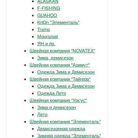
ALASKAN
F-FISHING
GUAHOO
KriOn "Элементаль"
Tramp
Монголия
ЯН и пр.
Швейная компания "NOVATEX"
Зима, демисезон
Швейная компания "Азимут"
Одежда Зима и Демисезон
Швейная компания "Тайгерр"
Одежда Зима и Демисезон
Одежда Лето
Швейная компания "Урсус"
Зима и демисезон
Лето
Швейная компания "Элементаль"
Демисезонная одежда
Зимняя одежда "Элементаль"