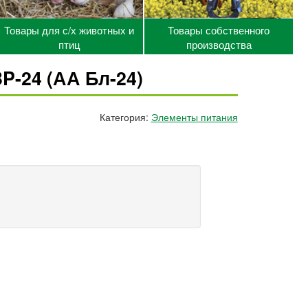
Товары для с/х животных и
Товары собственного
птиц
производства
P-24 (АА Бл-24)
Категория:
Элементы питания