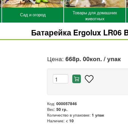
Товары для домашних
Сад и огород
животных
Батарейка Ergolux LR06 B
Цена:
668р. 00коп.
/ упак
Код:
000057846
Вес:
50 гр.
Количество в упаковке:
1 упак
Наличие:
< 10