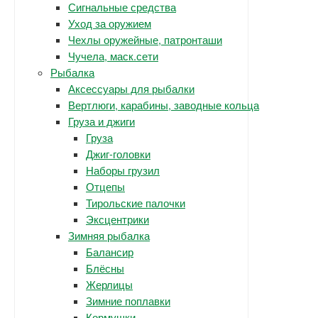
Сигнальные средства
Уход за оружием
Чехлы оружейные, патронташи
Чучела, маск.сети
Рыбалка
Аксессуары для рыбалки
Вертлюги, карабины, заводные кольца
Груза и джиги
Груза
Джиг-головки
Наборы грузил
Отцепы
Тирольские палочки
Эксцентрики
Зимняя рыбалка
Балансир
Блёсны
Жерлицы
Зимние поплавки
Кормушки