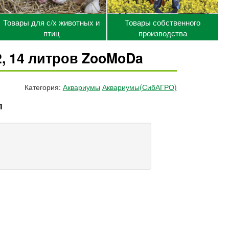
Товары для с/х животных и
Товары собственного
птиц
производства
2, 14 литров ZooMoDa
Категория:
Аквариумы
Аквариумы(СибАГРО)
л