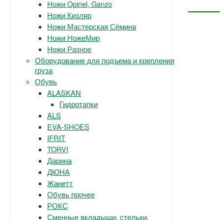
Ножи Opinel, Ganzo
Ножи Кизляр
Ножи Мастерская Сёмина
Ножи НожеМир
Ножи Разное
Оборудование для подъема и крепления
груза
Обувь
ALASKAN
Гидротапки
ALS
EVA-SHOES
IFRIT
TORVI
Дарина
ДЮНА
Жанетт
Обувь прочее
РОКС
Сменные вкладыши, стельки.