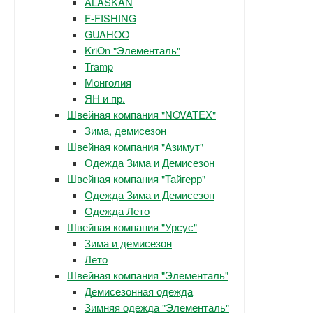
ALASKAN
F-FISHING
GUAHOO
KriOn "Элементаль"
Tramp
Монголия
ЯН и пр.
Швейная компания "NOVATEX"
Зима, демисезон
Швейная компания "Азимут"
Одежда Зима и Демисезон
Швейная компания "Тайгерр"
Одежда Зима и Демисезон
Одежда Лето
Швейная компания "Урсус"
Зима и демисезон
Лето
Швейная компания "Элементаль"
Демисезонная одежда
Зимняя одежда "Элементаль"