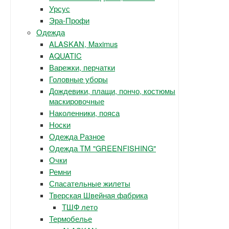
Урсус
Эра-Профи
Одежда
ALASKAN, Maximus
AQUATIC
Варежки, перчатки
Головные уборы
Дождевики, плащи, пончо, костюмы
маскировочные
Наколенники, пояса
Носки
Одежда Разное
Одежда ТМ "GREENFISHING"
Очки
Ремни
Спасательные жилеты
Тверская Швейная фабрика
ТШФ лето
Термобелье