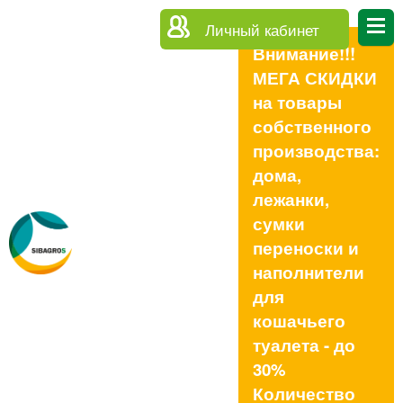
Личный кабинет
Внимание!!!
МЕГА СКИДКИ
на товары
собственного
производства:
дома,
лежанки,
сумки
переноски и
наполнители
для
кошачьего
туалета - до
30%
Количество