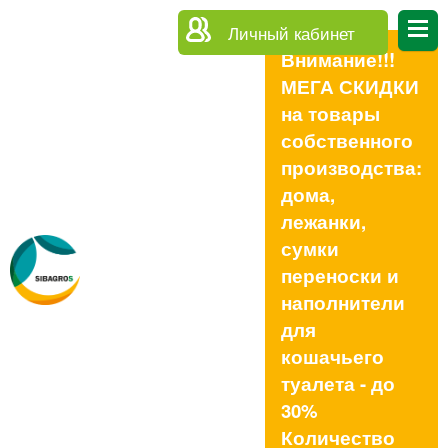
Личный кабинет
Внимание!!!
МЕГА СКИДКИ
на товары
собственного
производства:
дома,
лежанки,
сумки
переноски и
наполнители
для
кошачьего
туалета - до
30%
Количество