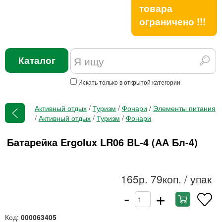
товара
ограничено !!!
Каталог
Искать только в открытой категории
Активный отдых
/
Туризм
/
Фонари
/
Элементы питания
/
Активный отдых
/
Туризм
/
Фонари
Батарейка Ergolux LR06 BL-4 (АА Бл-4)
165р. 79коп.
/ упак
-
+
Код:
000063405