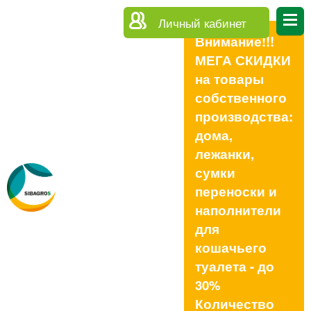
Личный кабинет
Внимание!!!
МЕГА СКИДКИ
на товары
собственного
производства:
дома,
лежанки,
сумки
переноски и
наполнители
для
кошачьего
туалета - до
30%
Количество