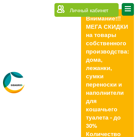
Личный кабинет
Внимание!!!
МЕГА СКИДКИ
на товары
собственного
производства:
дома,
лежанки,
сумки
переноски и
наполнители
для
кошачьего
туалета - до
30%
Количество