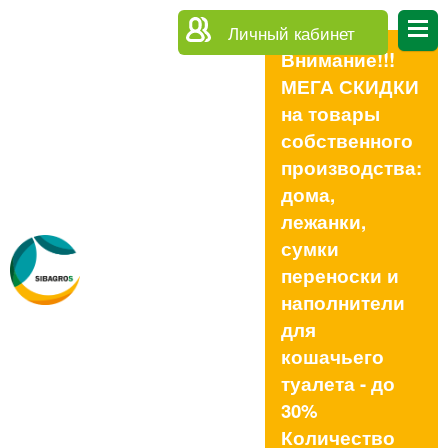
Личный кабинет
Внимание!!!
МЕГА СКИДКИ
на товары
собственного
производства:
дома,
лежанки,
сумки
переноски и
наполнители
для
кошачьего
туалета - до
30%
Количество