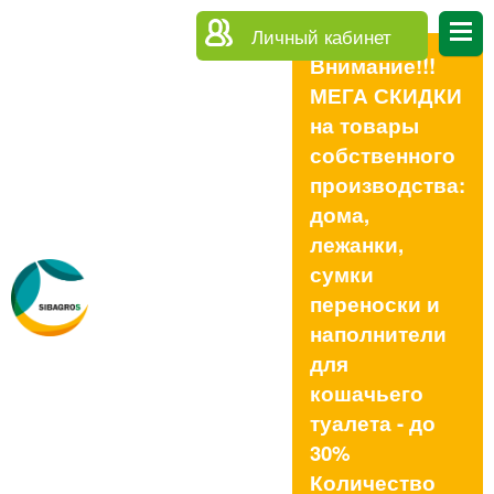
Личный кабинет
Внимание!!!
МЕГА СКИДКИ
на товары
собственного
производства:
дома,
лежанки,
сумки
переноски и
наполнители
для
кошачьего
туалета - до
30%
Количество