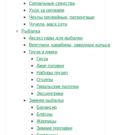
Сигнальные средства
Уход за оружием
Чехлы оружейные, патронташи
Чучела, маск.сети
Рыбалка
Аксессуары для рыбалки
Вертлюги, карабины, заводные кольца
Груза и джиги
Груза
Джиг-головки
Наборы грузил
Отцепы
Тирольские палочки
Эксцентрики
Зимняя рыбалка
Балансир
Блёсны
Жерлицы
Зимние поплавки
Кормушки