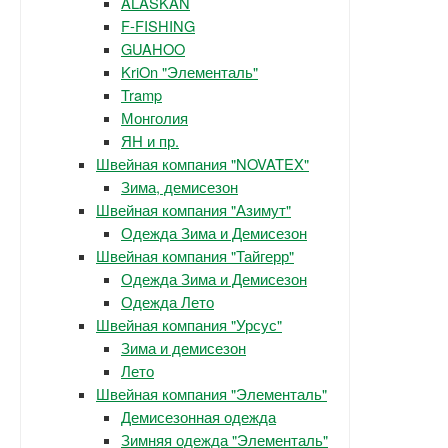
ALASKAN
F-FISHING
GUAHOO
KriOn "Элементаль"
Tramp
Монголия
ЯН и пр.
Швейная компания "NOVATEX"
Зима, демисезон
Швейная компания "Азимут"
Одежда Зима и Демисезон
Швейная компания "Тайгерр"
Одежда Зима и Демисезон
Одежда Лето
Швейная компания "Урсус"
Зима и демисезон
Лето
Швейная компания "Элементаль"
Демисезонная одежда
Зимняя одежда "Элементаль"