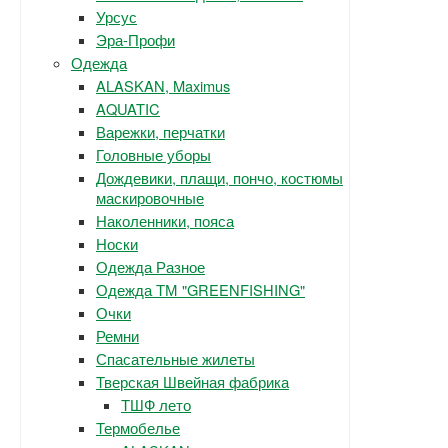
Урсус
Эра-Профи
Одежда
ALASKAN, Maximus
AQUATIC
Варежки, перчатки
Головные уборы
Дождевики, плащи, пончо, костюмы
маскировочные
Наколенники, пояса
Носки
Одежда Разное
Одежда ТМ "GREENFISHING"
Очки
Ремни
Спасательные жилеты
Тверская Швейная фабрика
ТШФ лето
Термобелье