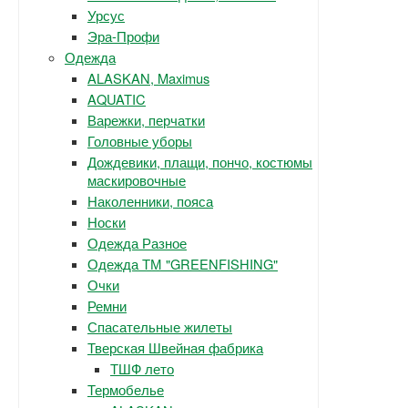
Урсус
Эра-Профи
Одежда
ALASKAN, Maximus
AQUATIC
Варежки, перчатки
Головные уборы
Дождевики, плащи, пончо, костюмы
маскировочные
Наколенники, пояса
Носки
Одежда Разное
Одежда ТМ "GREENFISHING"
Очки
Ремни
Спасательные жилеты
Тверская Швейная фабрика
ТШФ лето
Термобелье