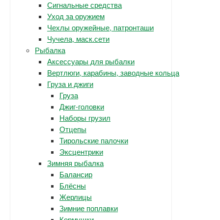
Сигнальные средства
Уход за оружием
Чехлы оружейные, патронташи
Чучела, маск.сети
Рыбалка
Аксессуары для рыбалки
Вертлюги, карабины, заводные кольца
Груза и джиги
Груза
Джиг-головки
Наборы грузил
Отцепы
Тирольские палочки
Эксцентрики
Зимняя рыбалка
Балансир
Блёсны
Жерлицы
Зимние поплавки
Кормушки