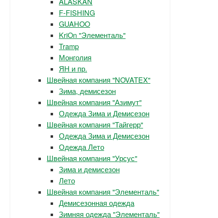
ALASKAN
F-FISHING
GUAHOO
KriOn "Элементаль"
Tramp
Монголия
ЯН и пр.
Швейная компания "NOVATEX"
Зима, демисезон
Швейная компания "Азимут"
Одежда Зима и Демисезон
Швейная компания "Тайгерр"
Одежда Зима и Демисезон
Одежда Лето
Швейная компания "Урсус"
Зима и демисезон
Лето
Швейная компания "Элементаль"
Демисезонная одежда
Зимняя одежда "Элементаль"