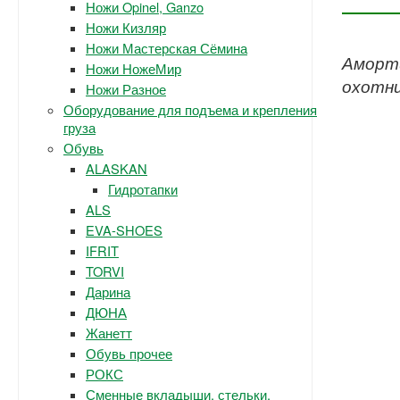
Ножи Opinel, Ganzo
Ножи Кизляр
Ножи Мастерская Сёмина
Аморти
Ножи НожеМир
охотни
Ножи Разное
Оборудование для подъема и крепления
груза
Обувь
ALASKAN
Гидротапки
ALS
EVA-SHOES
IFRIT
TORVI
Дарина
ДЮНА
Жанетт
Обувь прочее
РОКС
Сменные вкладыши, стельки.