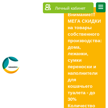
Личный кабинет
Внимание!!!
МЕГА СКИДКИ
на товары
собственного
производства:
дома,
лежанки,
сумки
переноски и
наполнители
для
кошачьего
туалета - до
30%
Количество