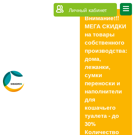
Личный кабинет
Внимание!!!
МЕГА СКИДКИ
на товары
собственного
производства:
дома,
лежанки,
сумки
переноски и
наполнители
для
кошачьего
туалета - до
30%
Количество