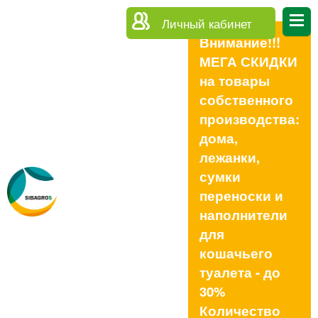
Личный кабинет
Внимание!!!
МЕГА СКИДКИ
на товары
собственного
производства:
дома,
лежанки,
сумки
переноски и
наполнители
для
кошачьего
туалета - до
30%
Количество