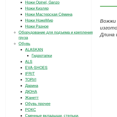
Ножи Opinel, Ganzo
Ножи Кизляр
Ножи Мастерская Сёмина
Ножи НожеМир
Вожжи 
Ножи Разное
изгото
Оборудование для подъема и крепления
Длина 
груза
Обувь
ALASKAN
Гидротапки
ALS
EVA-SHOES
IFRIT
TORVI
Дарина
ДЮНА
Жанетт
Обувь прочее
РОКС
Сменные вкладыши, стельки.