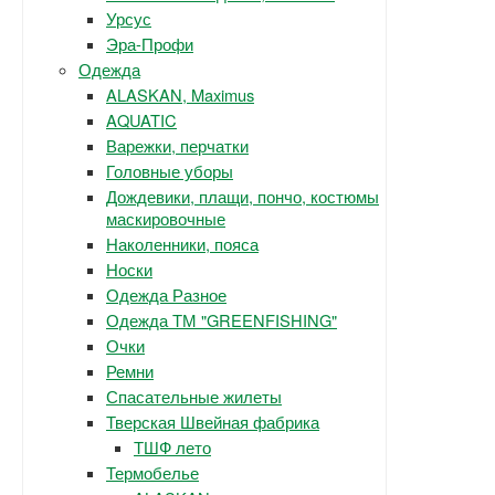
Урсус
Эра-Профи
Одежда
ALASKAN, Maximus
AQUATIC
Варежки, перчатки
Головные уборы
Дождевики, плащи, пончо, костюмы
маскировочные
Наколенники, пояса
Носки
Одежда Разное
Одежда ТМ "GREENFISHING"
Очки
Ремни
Спасательные жилеты
Тверская Швейная фабрика
ТШФ лето
Термобелье