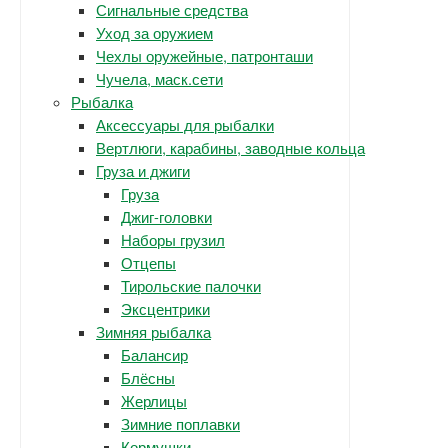
Сигнальные средства
Уход за оружием
Чехлы оружейные, патронташи
Чучела, маск.сети
Рыбалка
Аксессуары для рыбалки
Вертлюги, карабины, заводные кольца
Груза и джиги
Груза
Джиг-головки
Наборы грузил
Отцепы
Тирольские палочки
Эксцентрики
Зимняя рыбалка
Балансир
Блёсны
Жерлицы
Зимние поплавки
Кормушки