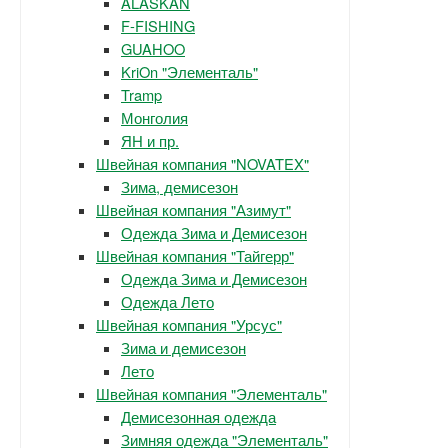
ALASKAN
F-FISHING
GUAHOO
KriOn "Элементаль"
Tramp
Монголия
ЯН и пр.
Швейная компания "NOVATEX"
Зима, демисезон
Швейная компания "Азимут"
Одежда Зима и Демисезон
Швейная компания "Тайгерр"
Одежда Зима и Демисезон
Одежда Лето
Швейная компания "Урсус"
Зима и демисезон
Лето
Швейная компания "Элементаль"
Демисезонная одежда
Зимняя одежда "Элементаль"