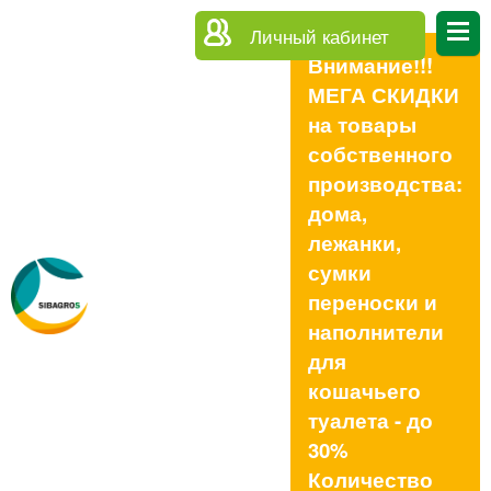
Личный кабинет
Внимание!!!
МЕГА СКИДКИ
на товары
собственного
производства:
дома,
лежанки,
сумки
переноски и
наполнители
для
кошачьего
туалета - до
30%
Количество