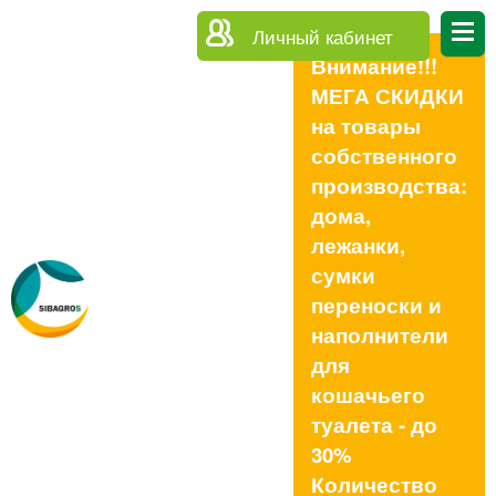
Личный кабинет
Внимание!!!
МЕГА СКИДКИ
на товары
собственного
производства:
дома,
лежанки,
сумки
переноски и
наполнители
для
кошачьего
туалета - до
30%
Количество