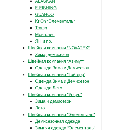
ALASKAN
F-FISHING
GUAHOO
KriOn "Элементаль"
Tramp
Монголия
ЯН и пр.
Швейная компания "NOVATEX"
Зима, демисезон
Швейная компания "Азимут"
Одежда Зима и Демисезон
Швейная компания "Тайгерр"
Одежда Зима и Демисезон
Одежда Лето
Швейная компания "Урсус"
Зима и демисезон
Лето
Швейная компания "Элементаль"
Демисезонная одежда
Зимняя одежда "Элементаль"