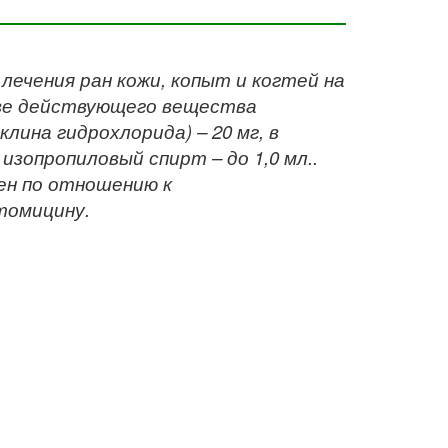
ечения ран кожи, копыт и когтей на
тве действующего вещества
ина гидрохлорида) – 20 мг, в
зопропиловый спирт – до 1,0 мл..
ен по отношению к
томицину.