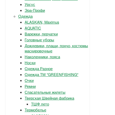
Урсус
Эра-Профи
Одежда
ALASKAN, Maximus
AQUATIC
Варежки, перчатки
Головные уборы
Дождевики, плащи, пончо, костюмы
маскировочные
Наколенники, пояса
Носки
Одежда Разное
Одежда ТМ "GREENFISHING"
Очки
Ремни
Спасательные жилеты
Тверская Швейная фабрика
ТШФ лето
Термобелье