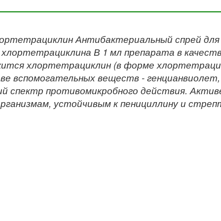
лортетрациклин Антибактериальный спрей для л
 хлортетрациклина В 1 мл препарата в качес
ится хлортетрациклин (в форме хлортетрацикл
ве вспомогательных веществ - генцианвиолет, и
й спектр противомикробного действия. Актив
рганизмам, устойчивым к пенициллину и стреп