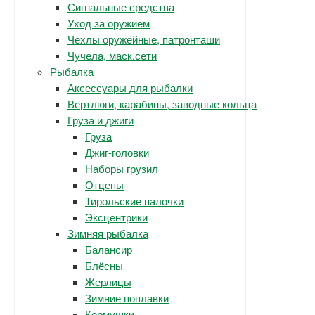
Сигнальные средства
Уход за оружием
Чехлы оружейные, патронташи
Чучела, маск.сети
Рыбалка
Аксессуары для рыбалки
Вертлюги, карабины, заводные кольца
Груза и джиги
Груза
Джиг-головки
Наборы грузил
Отцепы
Тирольские палочки
Эксцентрики
Зимняя рыбалка
Балансир
Блёсны
Жерлицы
Зимние поплавки
Кормушки