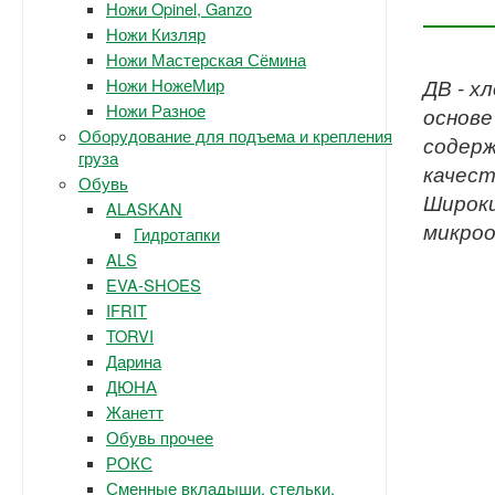
Ножи Opinel, Ganzo
Ножи Кизляр
Ножи Мастерская Сёмина
Ножи НожеМир
ДВ - х
Ножи Разное
основе
Оборудование для подъема и крепления
содерж
груза
качест
Обувь
Широки
ALASKAN
микроо
Гидротапки
ALS
EVA-SHOES
IFRIT
TORVI
Дарина
ДЮНА
Жанетт
Обувь прочее
РОКС
Сменные вкладыши, стельки.