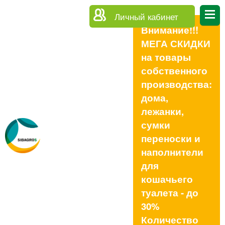
Личный кабинет
Внимание!!!
МЕГА СКИДКИ
на товары
собственного
производства:
дома,
лежанки,
сумки
переноски и
наполнители
для
кошачьего
туалета - до
30%
Количество